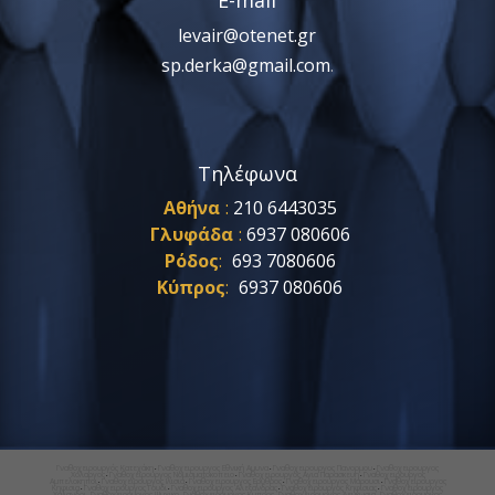
E-mail
levair@otenet.gr
sp.derka@gmail.com
.
Τηλέφωνα
Αθήνα
:
210 6443035
Γλυφάδα
:
6937 080606
Ρόδος
:
693 7080606
Κύπρος
:
6937 080606
Γναθοχειρουργός Κατεχάκη
Γναθοχειρουργος Εθνική Αμυνα
Γναθοχειρουργος Πανορμου
Γναθοχειρουργος
•
•
•
Χολαργος
Γναθοχειρουργος Νομισματοκοπειο
Γναθοχειρουργος Αγια Παρασκευη
Γναθοχειρουργος
•
•
•
Αμπελοκηποι
Γναθοχειρουργος Ιλισια
Γναθοχειρουργος Ερυθρος
Γναθοχειρουργος Μαρουσι
Γναθοχειρουργος
•
•
•
•
Κηφισια
Γναθοχειρουργος Γουδι
Γναθοχειρουργος Αλεξανδρας
Γναθοχειρουργος Κηφισιας
Γναθοχειρουργος
•
•
•
•
Χαλανδρι
Γναθοχειρουργος Ψυχικο
Γναθοχειρουργος Κυπρος
Γναθοχειρουργος Λευκωσια
Γναθοχειρουργος