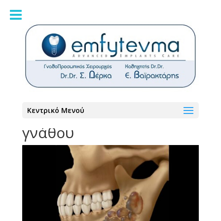
Αδαμαντινοβλάστωμα:
Κεντρικό Μενού
Ένας σπάνιος όγκος της
γνάθου