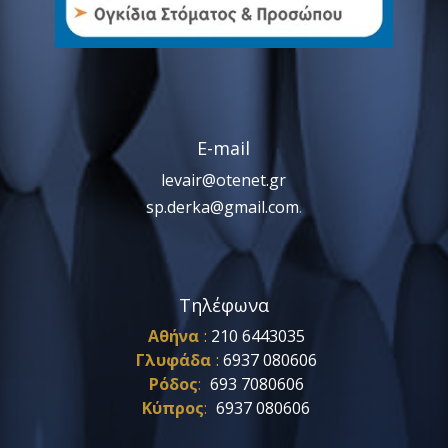
E-mail
levair@otenet.gr
sp.derka@gmail.com
.
Τηλέφωνα
Αθήνα
:
210 6443035
Γλυφάδα
:
6937 080606
Ρόδος
:
693 7080606
Κύπρος
:
6937 080606