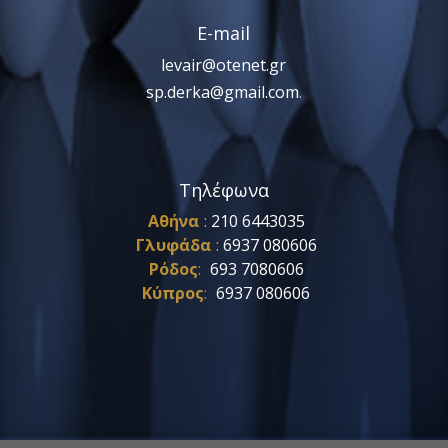
E-mail
levair@otenet.gr
sp.derka@gmail.com
.
Τηλέφωνα
Αθήνα
:
210 6443035
Γλυφάδα
:
6937 080606
Ρόδος
:
693 7080606
Κύπρος
:
6937 080606