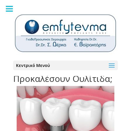
Μπορούν τα Οδοντικά
Κεντρικό Μενού
Εμφυτεύματα να
Προκαλέσουν Ουλίτιδα;